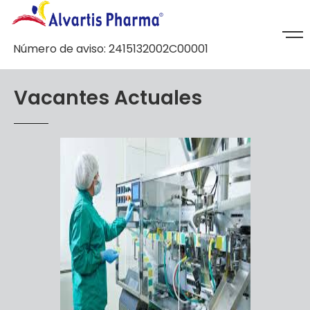
Número de aviso: 2415132002C00001
V
a
c
a
n
t
e
s
A
c
t
u
a
l
e
s