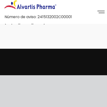
Número de aviso: 2415132002C00001
[swpm_reset_form]